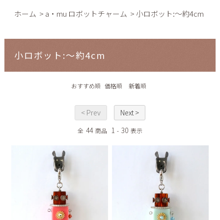
ホーム
>
a・mu ロボットチャーム
>
小ロボット:～約4cm
小ロボット:～約4cm
おすすめ順
価格順
新着順
< Prev
Next >
44
1
30
全
商品
-
表示